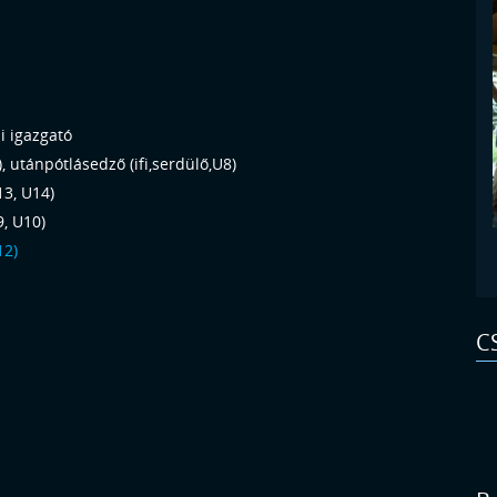
i igazgató
, utánpótlásedző (ifi,serdülő,U8)
13, U14)
, U10)
12)
C