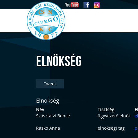
ELNÖKSÉG
Tweet
Elnökség
Név
Tisztség
E
Szászfalvi Bence
ügyvezető elnök
e
Ráskó Anna
elnökségi tag
p