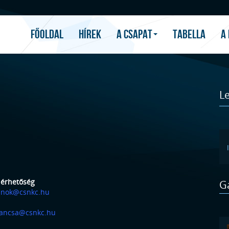
FŐOLDAL
HÍREK
A CSAPAT
TABELLA
A
L
lérhetőség
Ga
lnok@csnkc.hu
ancsa@csnkc.hu