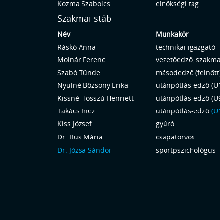
Kozma Szabolcs
elnökségi tag
Szakmai stáb
Név
Munkakör
Ráskó Anna
technikai igazgató
Molnár Ferenc
vezetőedző, szakma
Szabó Tünde
másodedző (felnőtt)
Nyulné Bőzsöny Erika
utánpótlás-edző (U
Kissné Hosszú Henriett
utánpótlás-edző (U9
Takács Inez
utánpótlás-edző
(U
Kiss József
gyúró
Dr. Bus Mária
csapatorvos
Dr. Józsa Sándor
sportpszichológus