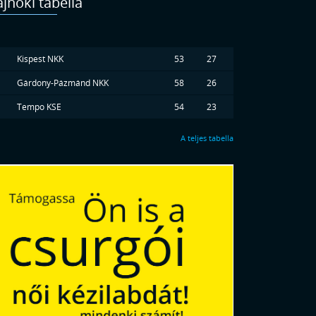
jnoki tabella
Kispest NKK
53
27
Gárdony-Pázmánd NKK
58
26
Tempo KSE
54
23
A teljes tabella