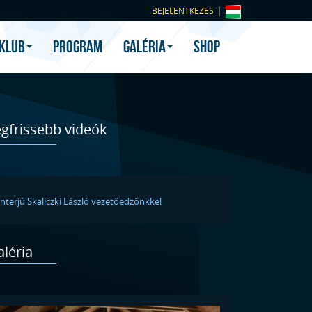
|
BEJELENTKEZES
 KLUB
PROGRAM
GALÉRIA
SHOP
egfrissebb videók
Interjú Skaliczki László vezetőedzőnkkel
léria